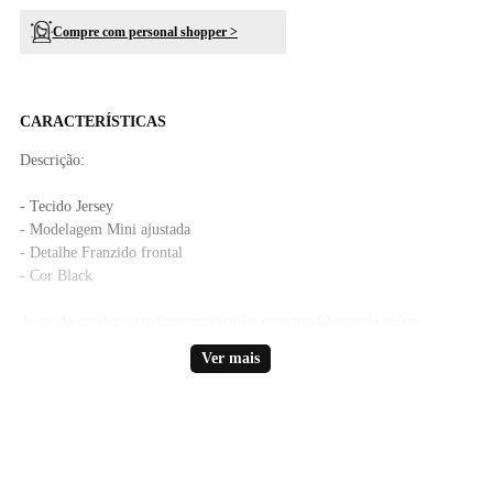
Compre com personal shopper >
CARACTERÍSTICAS
Descrição:
- Tecido Jersey
- Modelagem Mini ajustada
- Detalhe Franzido frontal
- Cor Black
A cor do produto nas fotos produzidas com modelos pode sofrer
alteração em decorrência do uso do flash.
Ver mais
A Saia Emma é perfeita para criar looks modernos e cheios de
estilo. A peça possui modelagem ajustada que valoriza a silhueta
com conforto e elegância. O franzido frontal adiciona textura e
sofisticação ao visual, tornando a peça versátil e ideal para
produções que transitam facilmente entre o casual e o elegante.