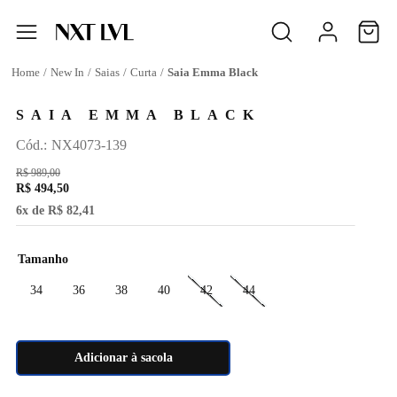
New In
Saias
Curta
Saia Emma Black
SAIA EMMA BLACK
:
NX4073-139
R$
989
,
00
R$
494
,
50
6
x de
R$
82
,
41
Tamanho
34
36
38
40
42
44
Adicionar à sacola