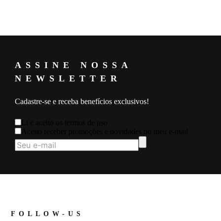
Composição: 90% POLIAMIDA 10% ELASTANO
Medidas da Modelo: Medidas da Modelo: Altura: 1,74 Busto: 79
Cintura: 60 Quadril: 87 Manequim: 36
ASSINE NOSSA
NEWSLETTER
Cadastre-se e receba benefícios exclusivos!
Li e aceito os
termos de uso
Aceito receber promoções e novidades no meu e-mail
FOLLOW-US