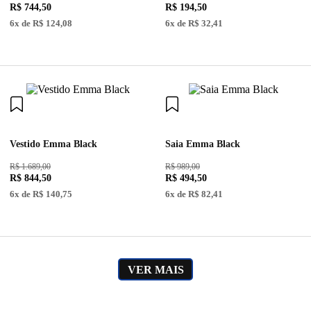
R$
744
,
50
R$
194
,
50
6
x de
R$
124
,
08
6
x de
R$
32
,
41
Vestido Emma Black
Saia Emma Black
R$ 1.689,00
R$ 989,00
R$
844
,
50
R$
494
,
50
6
x de
R$
140
,
75
6
x de
R$
82
,
41