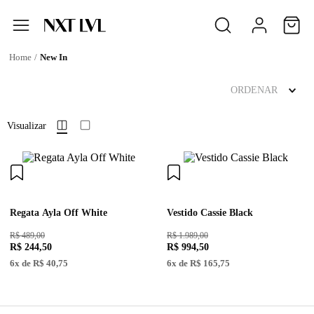
New In
ORDENAR
Visualizar
Regata Ayla Off White
Vestido Cassie Black
R$ 489,00
R$ 1.989,00
R$
244
,
50
R$
994
,
50
6
x de
R$
40
,
75
6
x de
R$
165
,
75