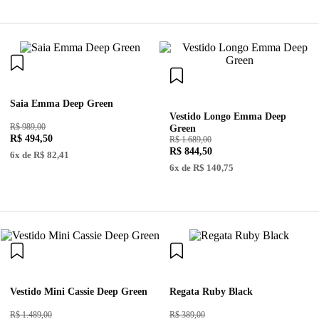
Saia Emma Deep Green
Vestido Longo Emma Deep
R$ 989,00
Green
R$
494
,
50
R$ 1.689,00
R$
844
,
50
6
x de
R$
82
,
41
6
x de
R$
140
,
75
Vestido Mini Cassie Deep Green
Regata Ruby Black
R$ 1.489,00
R$ 389,00