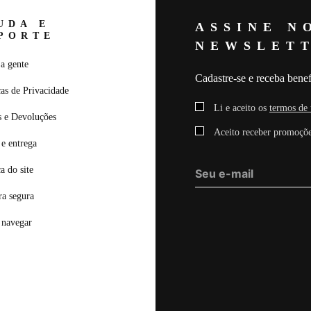
UDA E
ASSINE N
PORTE
NEWSLET
a gente
Cadastre-se e receba benef
cas de Privacidade
Li e aceito os
termos de 
s e Devoluções
Aceito receber promoçõe
e entrega
ca do site
a segura
navegar