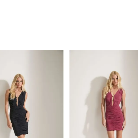
TERMOS MAIS BUSCADOS
1
º
vestido
2
º
blusa
3
º
moss
4
º
calça
5
º
calça yara
6
º
lyra
7
º
saia
8
º
roses
9
º
cinto
10
º
top