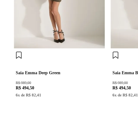
Saia Emma Deep Green
Saia Emma B
R$ 989,00
R$ 989,00
R$
494
,
50
R$
494
,
50
6
x de
R$
82
,
41
6
x de
R$
82
,
41