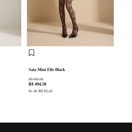
Saia Mini Elle Black
R$ 989,00
R$
494
,
50
6
x de
R$
82
,
41