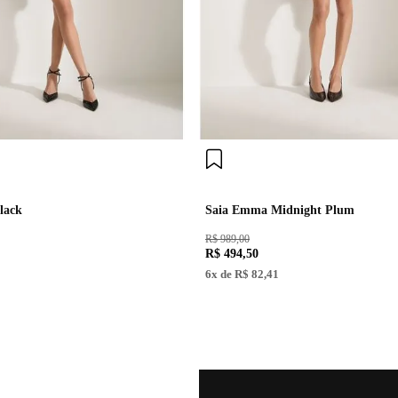
lack
Saia Emma Midnight Plum
R$ 989,00
R$
494
,
50
6
x de
R$
82
,
41