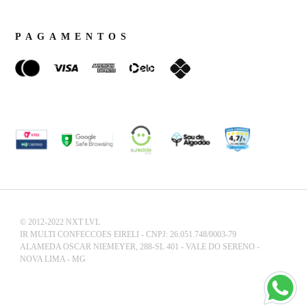
PAGAMENTOS
© 2012-2022 NXT LVL
IR MULTI CONFECCOES EIRELI - CNPJ: 26.051.748/0003-79
ALAMEDA OSCAR NIEMEYER, 288-SL 401 - VALE DO SERENO -
NOVA LIMA - MG