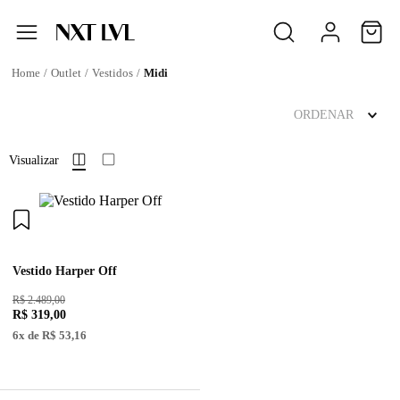
Outlet
Vestidos
Midi
ORDENAR
Visualizar
Vestido Harper Off
R$ 2.489,00
R$
319
,
00
6
x de
R$
53
,
16