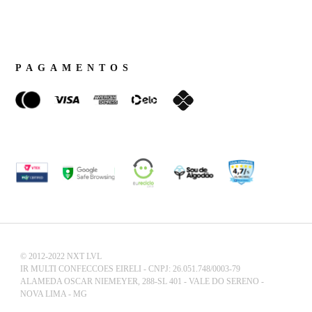
PAGAMENTOS
© 2012-2022 NXT LVL
IR MULTI CONFECCOES EIRELI - CNPJ: 26.051.748/0003-79
ALAMEDA OSCAR NIEMEYER, 288-SL 401 - VALE DO SERENO -
NOVA LIMA - MG