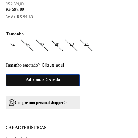
R$
2
.
989
,
00
R$
597
,
80
6
x de
R$
99
,
63
Tamanho
34
36
38
40
42
44
Clique aqui
Tamanho esgotado?
Adicionar à sacola
Compre com personal shopper >
CARACTERÍSTICAS