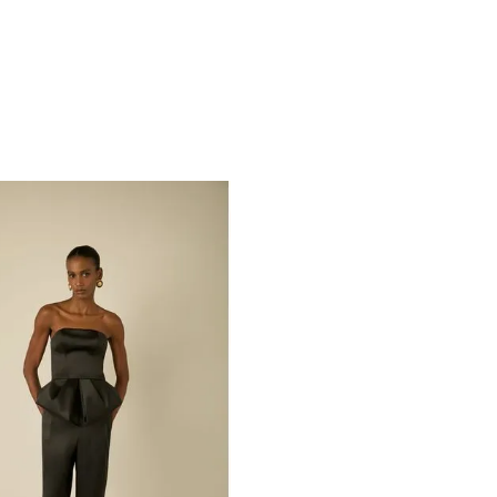
TERMOS MAIS BUSCADOS
1
º
vestido
2
º
blusa
3
º
calça
4
º
moss
5
º
lyra
6
º
calça yara
7
º
cinto
8
º
saia
9
º
roses
10
º
top