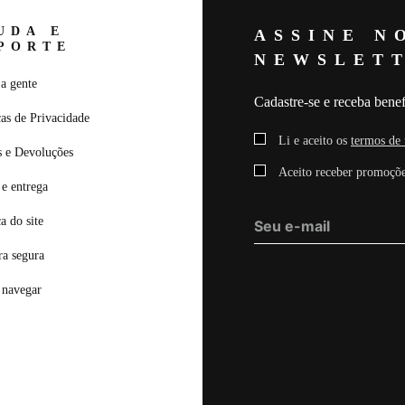
UDA E
ASSINE N
PORTE
NEWSLET
a gente
Cadastre-se e receba benef
cas de Privacidade
Li e aceito os
termos de 
s e Devoluções
Aceito receber promoçõe
e entrega
ca do site
a segura
navegar