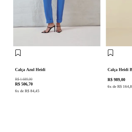
Calça Azul Heidi
Calça Heidi 
R$ 1.689,00
R$
989
,
00
R$
506
,
70
6
x de
R$
164
,
8
6
x de
R$
84
,
45