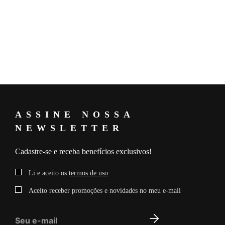
Medidas da Modelo: Altura: 1,73 Busto: 80 Cintura: 63 Quadril: 87
Manequim: 36
ASSINE NOSSA
NEWSLETTER
Cadastre-se e receba benefícios exclusivos!
Li e aceito os
termos de uso
Aceito receber promoções e novidades no meu e-mail