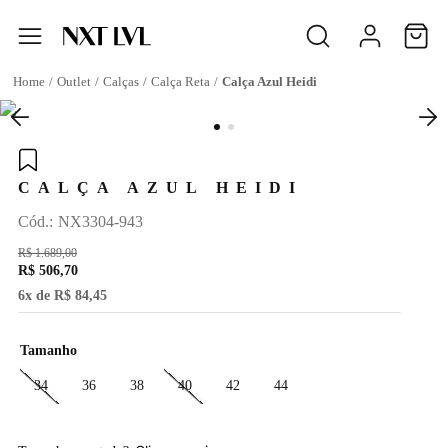
Outlet
Calças
Calça Reta
Calça Azul Heidi
CALÇA AZUL HEIDI
:
NX3304-943
R$
1
.
689
,
00
R$
506
,
70
6
x de
R$
84
,
45
Tamanho
34
36
38
40
42
44