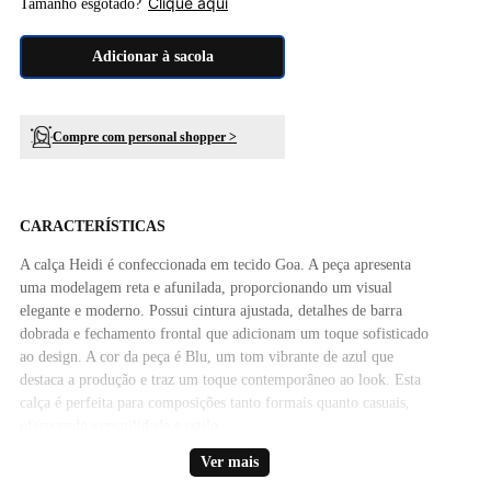
Clique aqui
Tamanho esgotado?
Adicionar à sacola
Compre com personal shopper >
CARACTERÍSTICAS
A calça Heidi é confeccionada em tecido Goa. A peça apresenta
uma modelagem reta e afunilada, proporcionando um visual
elegante e moderno. Possui cintura ajustada, detalhes de barra
dobrada e fechamento frontal que adicionam um toque sofisticado
ao design. A cor da peça é Blu, um tom vibrante de azul que
destaca a produção e traz um toque contemporâneo ao look. Esta
calça é perfeita para composições tanto formais quanto casuais,
oferecendo versatilidade e estilo.
Ver mais
Composição:71% ACETATO 29% VISCOSE