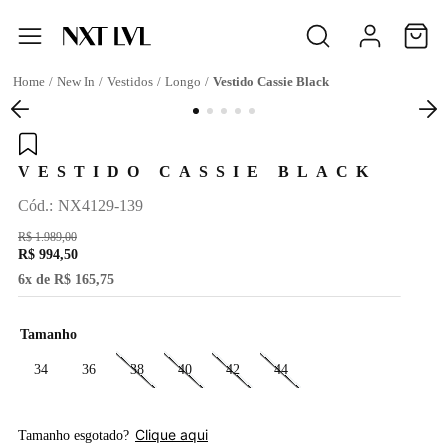
New In
Vestidos
Longo
Vestido Cassie Black
VESTIDO CASSIE BLACK
:
NX4129-139
R$
1
.
989
,
00
R$
994
,
50
6
x de
R$
165
,
75
Tamanho
34
36
38
40
42
44
Clique aqui
Tamanho esgotado?