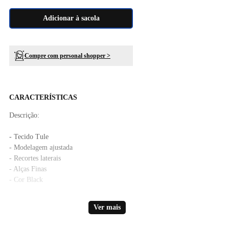
Adicionar à sacola
Compre com personal shopper >
CARACTERÍSTICAS
Descrição:
- Tecido Tule
- Modelagem ajustada
- Recortes laterais
- Alças Finas
- Cor Black
A cor do produto nas fotos produzidas com modelos pode sofrer
Ver mais
alteração em decorrência do uso do flash.