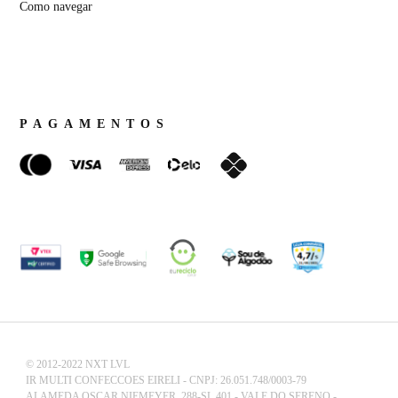
Como navegar
PAGAMENTOS
© 2012-2022 NXT LVL
IR MULTI CONFECCOES EIRELI - CNPJ: 26.051.748/0003-79
ALAMEDA OSCAR NIEMEYER, 288-SL 401 - VALE DO SERENO -