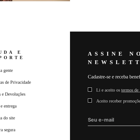
A cor do produto nas fotos pro
alteração em decorrência do uso 
O Vestido Mini Liz na cor Black
com elastano, proporcionando ca
conforto ao vestir. A peça apre
que valoriza o colo. O recorte f
busto adiciona um elemento mar
drapeado na saia cria textura 
UDA E
ASSINE N
curto complementa o visual mod
PORTE
utilizado na produção não acom
NEWSLET
separadamente.
a gente
Composição:
82% POLIAMID
Cadastre-se e receba benef
POLIAMIDA 18% ELASTAN
cas de Privacidade
Medidas da Modelo:
Altura: 1,
Li e aceito os
termos de 
92 Manequim: 36
s e Devoluções
Aceito receber promoçõe
e entrega
ca do site
a segura