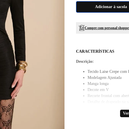
Adicionar à sacola
Compre com personal shoppe
CARACTERÍSTICAS
Descrição:
Tecido Laise Crepe com 
Modelagem Ajustada
Manga longa
Decote em V
Recorte frontal com aber
Detalhe de drapeado na s
Comprimento curto
Ver
Cor Black
Drapeado