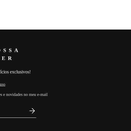
duzidas com modelos pode sofrer
do flash.
 é confeccionado em laise crepe
imento ajustado ao corpo e
senta mangas longas e decote em V
rontal com abertura abaixo do
cante ao design, enquanto o
e movimento à peça. O comprimento
OSSA
erno e feminino. O broche
panha a peça e é vendido
TER
A 18% ELASTANO FORRO 82%
ícios exclusivos!
O
79 Busto: 79 Cintura: 59 Quadril:
uso
s e novidades no meu e-mail