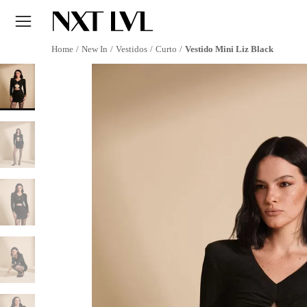
New In
Vestidos
Curto
Vestido Mini Liz Black