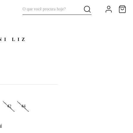
O que você procura hoje?
NI LIZ
42
44
i