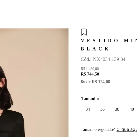
TERMOS MAIS BUSCADOS
1
º
vestido
VESTIDO MI
2
º
blusa
BLACK
3
º
moss
:
NX4034-139-34
4
º
calça
R$
1
.
489
,
00
5
º
calça yara
R$
744
,
50
6
x de
R$
124
,
08
6
º
lyra
7
º
saia
Tamanho
8
º
roses
34
36
38
40
9
º
cinto
10
º
top
Clique aqu
Tamanho esgotado?