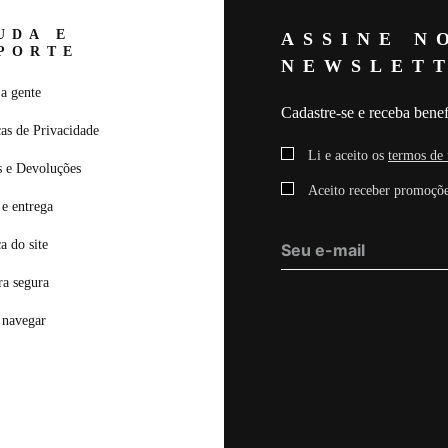
UDA E
ASSINE N
PORTE
NEWSLET
a gente
Cadastre-se e receba benef
cas de Privacidade
Li e aceito os
termos de 
s e Devoluções
Aceito receber promoçõe
e entrega
ca do site
a segura
navegar