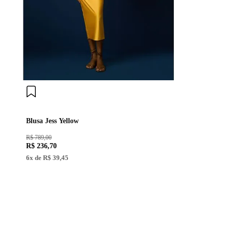
Blusa Jess Yellow
R$ 789,00
R$
236
,
70
6
x de
R$
39
,
45