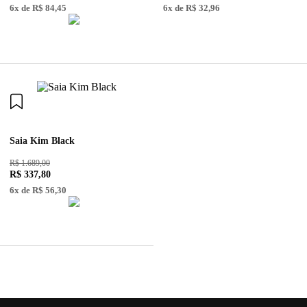
6
x de
R$
84
,
45
6
x de
R$
32
,
96
Saia Kim Black
R$ 1.689,00
R$
337
,
80
6
x de
R$
56
,
30