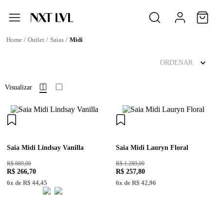
Outlet
Saias
Midi
ORDENAR
Visualizar
Saia Midi Lindsay Vanilla
Saia Midi Lauryn Floral
R$ 889,00
R$ 1.289,00
R$
266
,
70
R$
257
,
80
6
x de
R$
44
,
45
6
x de
R$
42
,
96