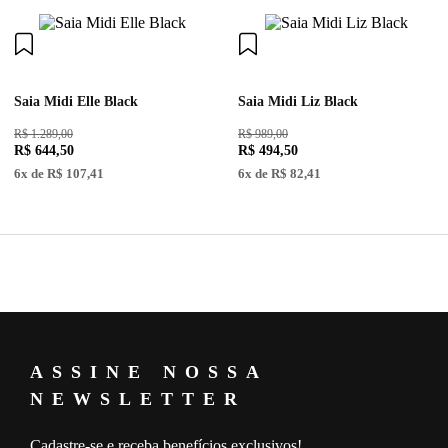
Saia Midi Elle Black
Saia Midi Liz Black
R$ 1.289,00
R$ 989,00
R$
644
,
50
R$
494
,
50
6
x de
R$
107
,
41
6
x de
R$
82
,
41
ASSINE NOSSA
NEWSLETTER
Cadastre-se e receba benefícios exclusivos!