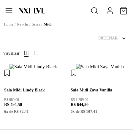
New In
Saias
Midi
ORDENAR
Visualizar
Saia Midi Lindy Black
Saia Midi Zaya Vanilla
R$ 989,00
R$ 1.289,00
R$
494
,
50
R$
644
,
50
6
x de
R$
82
,
41
6
x de
R$
107
,
41