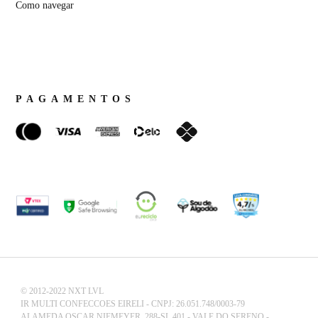
Como navegar
PAGAMENTOS
© 2012-2022 NXT LVL
IR MULTI CONFECCOES EIRELI - CNPJ: 26.051.748/0003-79
ALAMEDA OSCAR NIEMEYER, 288-SL 401 - VALE DO SERENO -