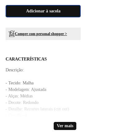
Adicionar à sacola
Compre com personal shopper >
CARACTERÍSTICAS
Descrição:
- Tecido: Malha
- Modelagem: Ajustada
- Alças: Médias
- Decote: Redondo
- Detalhe: Recortes laterais (cut out)
- Cor: Black
Ver mais
A cor do produto nas fotos produzidas com modelos pode sofrer
alteração em decorrência do uso do flash.