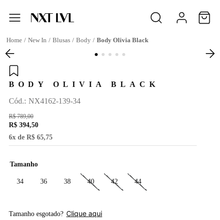
New In
Blusas
Body
Body Olivia Black
BODY OLIVIA BLACK
:
NX4162-139-34
R$
789
,
00
R$
394
,
50
6
x de
R$
65
,
75
Tamanho
34
36
38
40
42
44
Clique aqui
Tamanho esgotado?