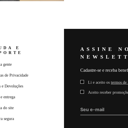
moderna. Confeccionada em rend
elegante com desenhos vazados q
modelagem ajustada ao corpo, a
fechamento frontal por botões, t
sendo perfeita para composições 
refinado e o look noturno.
Composição: 87% POLIAMI
UDA E
ASSINE N
PORTE
NEWSLET
Medidas da Modelo: Altura: 1,79
92 Manequim: 36
a gente
Cadastre-se e receba benef
cas de Privacidade
Li e aceito os
termos de 
s e Devoluções
Aceito receber promoçõe
e entrega
ca do site
a segura