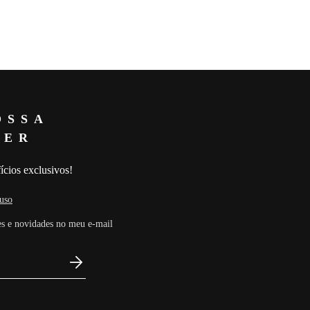
a, apresenta transparência
ue valorizam a silhueta. A
liada ao decote em V e ao
raz feminilidade e versatilidade,
que transitam entre o casual
DA 13% ELASTANO
OSSA
TER
 Busto: 79 Cintura: 59 Quadril:
ícios exclusivos!
uso
s e novidades no meu e-mail