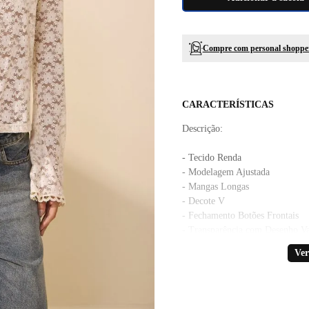
Compre com personal shoppe
CARACTERÍSTICAS
Descrição:
- Tecido Renda
- Modelagem Ajustada
- Mangas Longas
- Decote V
- Fechamento Botões Frontais
- Transparência com Desenho V
- Cor Vanilla
Ver
A cor do produto nas fotos pro
alteração em decorrência do uso 
A Blusa Dua combina delicadeza