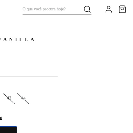
O que você procura hoje?
VANILLA
42
44
i