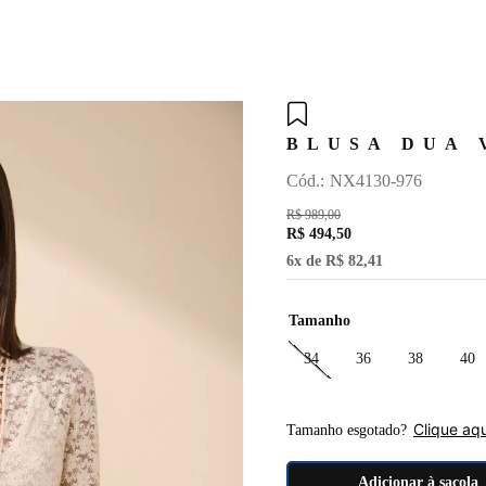
TERMOS MAIS BUSCADOS
1
º
vestido
BLUSA DUA 
2
º
blusa
:
NX4130-976
3
º
calça
R$
989
,
00
4
º
moss
R$
494
,
50
5
º
calça yara
6
x de
R$
82
,
41
6
º
lyra
Tamanho
7
º
cinto
34
36
38
40
8
º
saia
9
º
roses
Clique aqu
Tamanho esgotado?
10
º
espresso brown
Adicionar à sacola