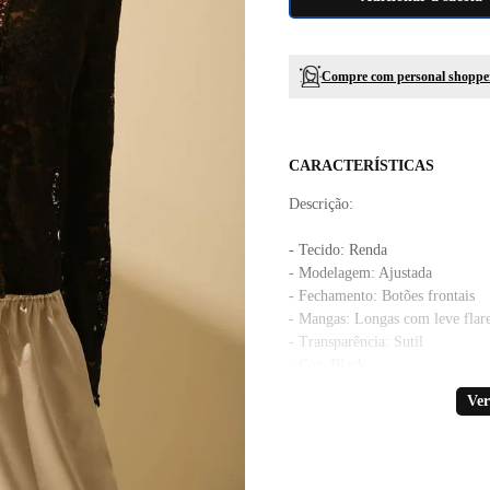
Compre com personal shoppe
CARACTERÍSTICAS
Descrição:
- Tecido: Renda
- Modelagem: Ajustada
- Fechamento: Botões frontais
- Mangas: Longas com leve flar
- Transparência: Sutil
- Cor: Black
Ver
A cor do produto nas fotos pro
alteração em decorrência do uso 
A Blusa Dua é a escolha perfeita