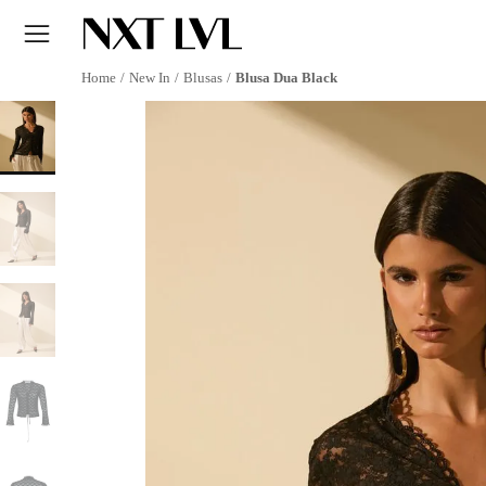
New In
Blusas
Blusa Dua Black