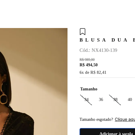
TERMOS MAIS BUSCADOS
1
º
vestido
BLUSA DUA 
2
º
blusa
:
NX4130-139
3
º
calça
R$
989
,
00
4
º
moss
R$
494
,
50
5
º
lyra
6
x de
R$
82
,
41
6
º
calça yara
Tamanho
7
º
cinto
34
36
38
40
8
º
saia
9
º
roses
Clique aqu
Tamanho esgotado?
10
º
top
Adicionar à sacola