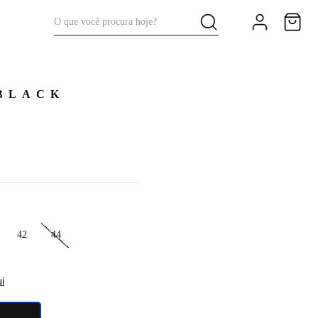
O que você procura hoje?
BLACK
42
44
i