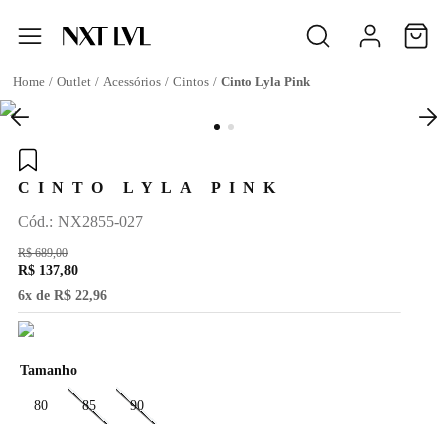
Outlet
Acessórios
Cintos
Cinto Lyla Pink
CINTO LYLA PINK
:
NX2855-027
R$
689
,
00
R$
137
,
80
6
x de
R$
22
,
96
Tamanho
80
85
90