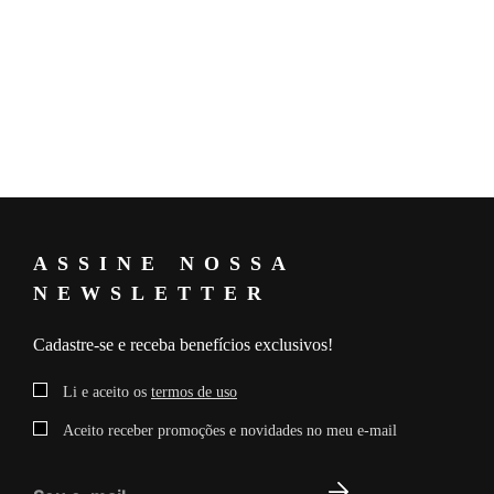
Composição: 100% ACETATO
Medidas da Modelo: Altura: 1,80 Busto: 79 Cintura: 62 Quadril: 88
Manequim: 36
ASSINE NOSSA
NEWSLETTER
Cadastre-se e receba benefícios exclusivos!
Li e aceito os
termos de uso
Aceito receber promoções e novidades no meu e-mail