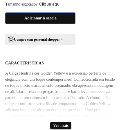
Clique aqui
Tamanho esgotado?
Adicionar à sacola
Compre com personal shopper >
CARACTERÍSTICAS
A Calça Heidi na cor Golden Yellow é a expressão perfeita de
elegância com um toque contemporâneo! Confeccionada em tecido
de toque macio e acabamento acetinado, ela apresenta modelagem
de alfaiataria reta com pregas frontais e barra levemente dobrada,
garantindo um caimento impecável e sofisticado. A cintura média
oferece conforto e versatilidade, enquanto o tom Golden Yellow
adiciona luminosidade e modernidade ao visual. Uma peça
indispensável para composições que transitam com estilo do office
look às produções mais elegantes.
Ver mais