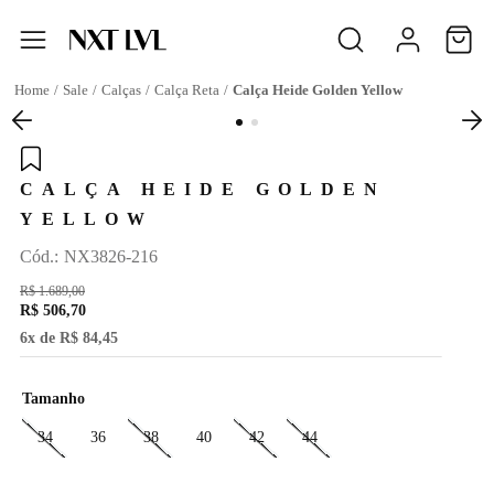
Sale
Calças
Calça Reta
Calça Heide Golden Yellow
CALÇA HEIDE GOLDEN
YELLOW
:
NX3826-216
R$
1
.
689
,
00
R$
506
,
70
6
x de
R$
84
,
45
Tamanho
34
36
38
40
42
44