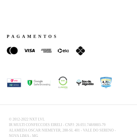
PAGAMENTOS
© 2012-2022 NXT LVL
IR MULTI CONFECCOES EIRELI - CNPJ: 26.051.748/0003-79
ALAMEDA OSCAR NIEMEYER, 288-SL 401 - VALE DO SERENO -
NOVA LIMA - MG