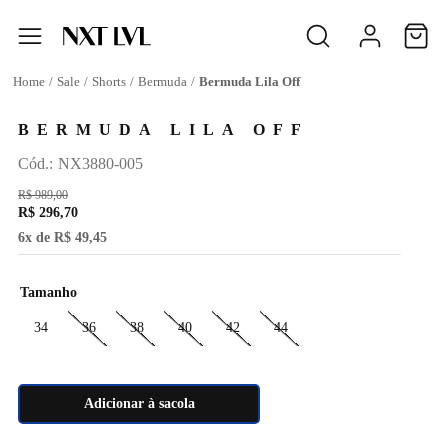
Sale
Shorts
Bermuda
Bermuda Lila Off
BERMUDA LILA OFF
:
NX3880-005
R$
989
,
00
R$
296
,
70
6
x de
R$
49
,
45
Tamanho
34
36
38
40
42
44
Adicionar à sacola