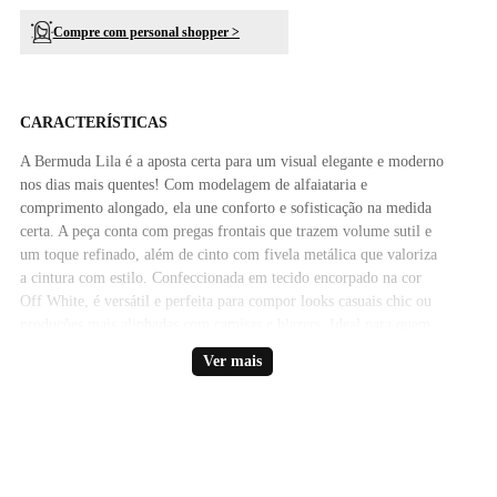
Compre com personal shopper >
CARACTERÍSTICAS
A Bermuda Lila é a aposta certa para um visual elegante e moderno
nos dias mais quentes! Com modelagem de alfaiataria e
comprimento alongado, ela une conforto e sofisticação na medida
certa. A peça conta com pregas frontais que trazem volume sutil e
um toque refinado, além de cinto com fivela metálica que valoriza
a cintura com estilo. Confeccionada em tecido encorpado na cor
Off White, é versátil e perfeita para compor looks casuais chic ou
produções mais alinhadas com camisas e blazers. Ideal para quem
busca leveza sem abrir mão da elegância!
Ver mais
Composição: 65% POLIÉSTER 32% VISCOSE 03%
ELASTANO
Medidas da Modelo: Altura: 1,80 Busto: 79 Cintura: 62 quadril: 88
Manequim: 36